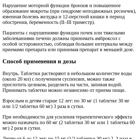
Нарушение моторной функции бронхов и повышенное
образование мокроты (при синдроме неподвижных ресничек),
язвенная болезнь желудка и 12-перстной кишки в период
обострения, беременность (II–III триместр).
Пациенты с нарушениями функции почек или тяжелыми
заболеваниями печени должны принимать амброксол с
особой осторожностью, соблюдая большие интервалы между
приемами препарата или принимая препарат в меньшей дозе.
Способ применения и дозы
Внутрь. Таблетки растворяют в небольшом количестве воды
(около 20 мл) с получением суспензии, можно также
проглотить целиком, разделить на части, запивая водой.
Принимать таблетки можно независимо от приема пищи.
Взрослым и детям старше 12 лет: по 30 мг (1 таблетке 30 мг
или 1/2 таблетки 60 мг) 3 раза в сутки.
При необходимости для усиления терапевтического эффекта
можно назначать по 60 мг (2 таблетки 30 мг или 1 таблетка 60
мг) 2 раза в сутки.
Детям от 6 до 12 лет: по 15 мг (1/2 таблетки 30 мг) 2–3 раза в