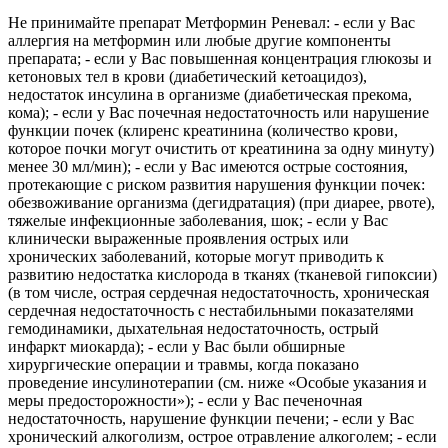
Не принимайте препарат Метформин Реневал: - если у Вас
аллергия на метформин или любые другие компоненты
препарата; - если у Вас повышенная концентрация глюкозы и
кетоновых тел в крови (диабетический кетоацидоз),
недостаток инсулина в организме (диабетическая прекома,
кома); - если у Вас почечная недостаточность или нарушение
функции почек (клиренс креатинина (количество крови,
которое почки могут очистить от креатинина за одну минуту)
менее 30 мл/мин); - если у Вас имеются острые состояния,
протекающие с риском развития нарушения функции почек:
обезвоживание организма (дегидратация) (при диарее, рвоте),
тяжелые инфекционные заболевания, шок; - если у Вас
клинически выраженные проявления острых или
хронических заболеваний, которые могут приводить к
развитию недостатка кислорода в тканях (тканевой гипоксии)
(в том числе, острая сердечная недостаточность, хроническая
сердечная недостаточность с нестабильными показателями
гемодинамики, дыхательная недостаточность, острый
инфаркт миокарда); - если у Вас были обширные
хирургические операции и травмы, когда показано
проведение инсулинотерапии (см. ниже «Особые указания и
меры предосторожности»); - если у Вас печеночная
недостаточность, нарушение функции печени; - если у Вас
хронический алкоголизм, острое отравление алкоголем; - если