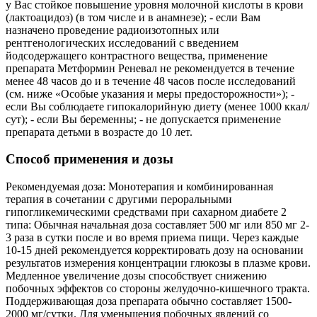
у Вас стойкое повышение уровня молочной кислоты в крови
(лактоацидоз) (в том числе и в анамнезе); - если Вам
назначено проведение радиоизотопных или
рентгенологических исследований с введением
йодсодержащего контрастного вещества, применение
препарата Метформин Реневал не рекомендуется в течение
менее 48 часов до и в течение 48 часов после исследований
(см. ниже «Особые указания и меры предосторожности»); -
если Вы соблюдаете гипокалорийную диету (менее 1000 ккал/
сут); - если Вы беременны; - не допускается применение
препарата детьми в возрасте до 10 лет.
Способ применения и дозы
Рекомендуемая доза: Монотерапия и комбинированная
терапия в сочетании с другими пероральными
гипогликемическими средствами при сахарном диабете 2
типа: Обычная начальная доза составляет 500 мг или 850 мг 2-
3 раза в сутки после и во время приема пищи. Через каждые
10-15 дней рекомендуется корректировать дозу на основании
результатов измерения концентрации глюкозы в плазме крови.
Медленное увеличение дозы способствует снижению
побочных эффектов со стороны желудочно-кишечного тракта.
Поддерживающая доза препарата обычно составляет 1500-
2000 мг/сутки. Для уменьшения побочных явлений со