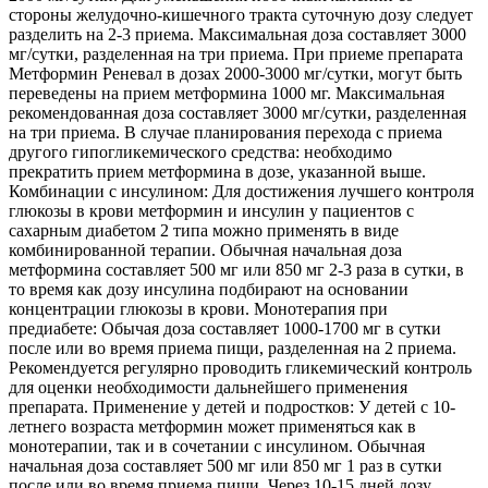
стороны желудочно-кишечного тракта суточную дозу следует
разделить на 2-3 приема. Максимальная доза составляет 3000
мг/сутки, разделенная на три приема. При приеме препарата
Метформин Реневал в дозах 2000-3000 мг/сутки, могут быть
переведены на прием метформина 1000 мг. Максимальная
рекомендованная доза составляет 3000 мг/сутки, разделенная
на три приема. В случае планирования перехода с приема
другого гипогликемического средства: необходимо
прекратить прием метформина в дозе, указанной выше.
Комбинации с инсулином: Для достижения лучшего контроля
глюкозы в крови метформин и инсулин у пациентов с
сахарным диабетом 2 типа можно применять в виде
комбинированной терапии. Обычная начальная доза
метформина составляет 500 мг или 850 мг 2-3 раза в сутки, в
то время как дозу инсулина подбирают на основании
концентрации глюкозы в крови. Монотерапия при
предиабете: Обычая доза составляет 1000-1700 мг в сутки
после или во время приема пищи, разделенная на 2 приема.
Рекомендуется регулярно проводить гликемический контроль
для оценки необходимости дальнейшего применения
препарата. Применение у детей и подростков: У детей с 10-
летнего возраста метформин может применяться как в
монотерапии, так и в сочетании с инсулином. Обычная
начальная доза составляет 500 мг или 850 мг 1 раз в сутки
после или во время приема пищи. Через 10-15 дней дозу