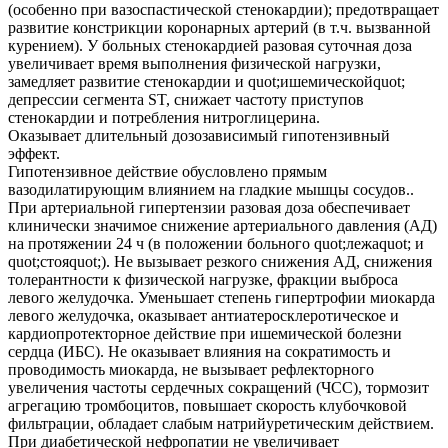
(особенно при вазоспастической стенокардии); предотвращает
развитие констрикции коронарных артерий (в т.ч. вызванной
курением). У больных стенокардией разовая суточная доза
увеличивает время выполнения физической нагрузки,
замедляет развитие стенокардии и quot;ишемическойquot;
депрессии сегмента ST, снижает частоту приступов
стенокардии и потребления нитроглицерина.
Оказывает длительный дозозависимый гипотензивный
эффект.
Гипотензивное действие обусловлено прямым
вазодилатирующим влиянием на гладкие мышцы сосудов..
При артериальной гипертензии разовая доза обеспечивает
клинически значимое снижение артериального давления (АД)
на протяжении 24 ч (в положении больного quot;лежаquot; и
quot;стояquot;). Не вызывает резкого снижения АД, снижения
толерантности к физической нагрузке, фракции выброса
левого желудочка. Уменьшает степень гипертрофии миокарда
левого желудочка, оказывает антиатеросклеротическое и
кардиопротекторное действие при ишемической болезни
сердца (ИБС). Не оказывает влияния на сократимость и
проводимость миокарда, не вызывает рефлекторного
увеличения частоты сердечных сокращений (ЧСС), тормозит
агрегацию тромбоцитов, повышает скорость клубочковой
фильтрации, обладает слабым натрийуретическим действием.
При диабетической нефропатии не увеличивает