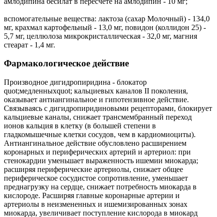
амлодипина бесилат в пересчете на амлодипин - 10 мг;
вспомогательные вещества: лактоза (сахар Молочный) - 134,0
мг, крахмал картофельный - 13,0 мг, повидон (коллидон 25) -
5,7 мг, целлюлоза микрокристаллическая - 32,0 мг, магния
стеарат - 1,4 мг.
Фармакологическое действие
Производное дигидропиридина - блокатор
quot;медленныхquot; кальциевых каналов II поколения,
оказывает антиангинальное и гипотензивное действие.
Связываясь с дигидропиридиновыми рецепторами, блокирует
кальциевые каналы, снижает трансмембранный переход
ионов кальция в клетку (в большей степени в
гладкомышечные клетки сосудов, чем в кардиомиоциты).
Антиангинальное действие обусловлено расширением
коронарных и периферических артерий и артериол: при
стенокардии уменьшает выраженность ишемии миокарда;
расширяя периферические артериолы, снижает общее
периферическое сосудистое сопротивление, уменьшает
преднагрузку на сердце, снижает потребность миокарда в
кислороде. Расширяя главные коронарные артерии и
артериолы в неизмененных и ишемизированных зонах
миокарда, увеличивает поступление кислорода в миокард