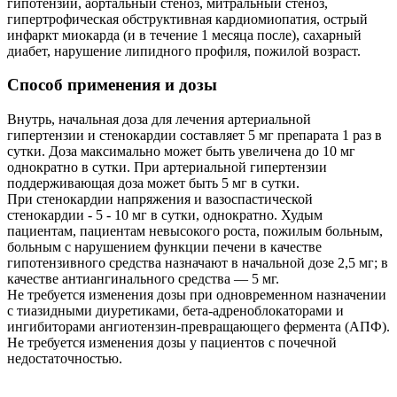
гипотензии, аортальный стеноз, митральный стеноз,
гипертрофическая обструктивная кардиомиопатия, острый
инфаркт миокарда (и в течение 1 месяца после), сахарный
диабет, нарушение липидного профиля, пожилой возраст.
Способ применения и дозы
Внутрь, начальная доза для лечения артериальной
гипертензии и стенокардии составляет 5 мг препарата 1 раз в
сутки. Доза максимально может быть увеличена до 10 мг
однократно в сутки. При артериальной гипертензии
поддерживающая доза может быть 5 мг в сутки.
При стенокардии напряжения и вазоспастической
стенокардии - 5 - 10 мг в сутки, однократно. Худым
пациентам, пациентам невысокого роста, пожилым больным,
больным с нарушением функции печени в качестве
гипотензивного средства назначают в начальной дозе 2,5 мг; в
качестве антиангинального средства — 5 мг.
Не требуется изменения дозы при одновременном назначении
с тиазидными диуретиками, бета-адреноблокаторами и
ингибиторами ангиотензин-превращающего фермента (АПФ).
Не требуется изменения дозы у пациентов с почечной
недостаточностью.