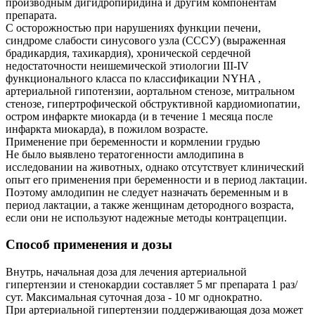
производным дигидропиридина и другим компонентам
препарата.
С осторожностью при нарушениях функции печени,
синдроме слабости синусового узла (СССУ) (выраженная
брадикардия, тахикардия), хронической сердечной
недостаточности неишемической этиологии III-IV
функционального класса по классификации NYHA ,
артериальной гипотензии, аортальном стенозе, митральном
стенозе, гипертрофической обструктивной кардиомиопатии,
остром инфаркте миокарда (и в течение 1 месяца после
инфаркта миокарда), в пожилом возрасте.
Применение при беременности и кормлении грудью
Не было выявлено тератогенности амлодипина в
исследовании на животных, однако отсутствует клинический
опыт его применения при беременности и в период лактации.
Поэтому амлодипин не следует назначать беременным и в
период лактации, а также женщинам детородного возраста,
если они не используют надежные методы контрацепции.
Способ применения и дозы
Внутрь, начальная доза для лечения артериальной
гипертензии и стенокардии составляет 5 мг препарата 1 раз/
сут. Максимальная суточная доза - 10 мг однократно.
При артериальной гипертензии поддерживающая доза может