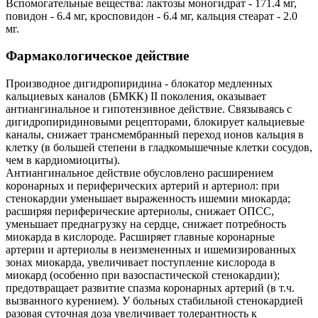
Вспомогательные вещества: лактозы моногидрат - 171.4 мг,
повидон - 6.4 мг, кросповидон - 6.4 мг, кальция стеарат - 2.0
мг.
Фармакологическое действие
Производное дигидропиридина - блокатор медленных
кальциевых каналов (БМКК) II поколения, оказывает
антиангинальное и гипотензивное действие. Связываясь с
дигидропиридиновыми рецепторами, блокирует кальциевые
каналы, снижает трансмембранный переход ионов кальция в
клетку (в большей степени в гладкомышечные клетки сосудов,
чем в кардиомиоциты).
Антиангинальное действие обусловлено расширением
коронарных и периферических артерий и артериол: при
стенокардии уменьшает выраженность ишемии миокарда;
расширяя периферические артериолы, снижает ОПСС,
уменьшает преднагрузку на сердце, снижает потребность
миокарда в кислороде. Расширяет главные коронарные
артерии и артериолы в неизмененных и ишемизированных
зонах миокарда, увеличивает поступление кислорода в
миокард (особенно при вазоспастической стенокардии);
предотвращает развитие спазма коронарных артерий (в т.ч.
вызванного курением). У больных стабильной стенокардией
разовая суточная доза увеличивает толерантность к