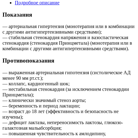
Подробное описание
Показания
— артериальная гипертензия (монотерапия или в комбинации
с другими антигипертензивными средствами);
— стабильная стенокардия напряжения и вазоспастическая
стенокардия (стенокардия Принцметала) (монотерапия или в
комбинации с другими антигипертензивными средствами).
Противопоказания
— выраженная артериальная гипотензия (систолическое АД
менее 90 мм рт.ст.);
— коллапс, кардиогенный шок;
— нестабильная стенокардия (за исключением стенокардии
Принцметала);
— клинически значимый стеноз аорты;
— беременность и период лактации;
— возраст до 18 лет (эффективность и безопасность не
изучены);
— дефицит лактазы, непереносимость лактозы, глюкозо-
галактозная мальабсорбция;
— повышенная чувствительность к амлодипину,