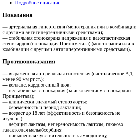
Подробное описание
Показания
— артериальная гипертензия (монотерапия или в комбинации
с другими антигипертензивными средствами);
— стабильная стенокардия напряжения и вазоспастическая
стенокардия (стенокардия Принцметала) (монотерапия или в
комбинации с другими антигипертензивными средствами).
Противопоказания
— выраженная артериальная гипотензия (систолическое АД
менее 90 мм рт.ст.);
— коллапс, кардиогенный шок;
— нестабильная стенокардия (за исключением стенокардии
Принцметала);
— клинически значимый стеноз аорты;
— беременность и период лактации;
— возраст до 18 лет (эффективность и безопасность не
изучены);
— дефицит лактазы, непереносимость лактозы, глюкозо-
галактозная мальабсорбция;
— повышенная чувствительность к амлодипину,