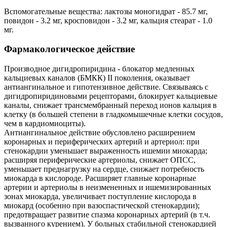
Вспомогательные вещества: лактозы моногидрат - 85.7 мг,
повидон - 3.2 мг, кросповидон - 3.2 мг, кальция стеарат - 1.0
мг.
Фармакологическое действие
Производное дигидропиридина - блокатор медленных
кальциевых каналов (БМКК) II поколения, оказывает
антиангинальное и гипотензивное действие. Связываясь с
дигидропиридиновыми рецепторами, блокирует кальциевые
каналы, снижает трансмембранный переход ионов кальция в
клетку (в большей степени в гладкомышечные клетки сосудов,
чем в кардиомиоциты).
Антиангинальное действие обусловлено расширением
коронарных и периферических артерий и артериол: при
стенокардии уменьшает выраженность ишемии миокарда;
расширяя периферические артериолы, снижает ОПСС,
уменьшает преднагрузку на сердце, снижает потребность
миокарда в кислороде. Расширяет главные коронарные
артерии и артериолы в неизмененных и ишемизированных
зонах миокарда, увеличивает поступление кислорода в
миокард (особенно при вазоспастической стенокардии);
предотвращает развитие спазма коронарных артерий (в т.ч.
вызванного курением). У больных стабильной стенокардией