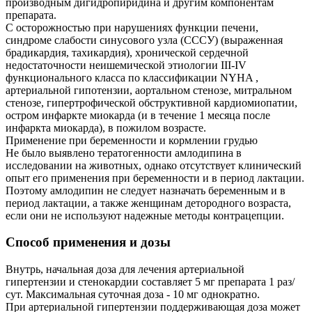
производным дигидропиридина и другим компонентам
препарата.
С осторожностью при нарушениях функции печени,
синдроме слабости синусового узла (СССУ) (выраженная
брадикардия, тахикардия), хронической сердечной
недостаточности неишемической этиологии III-IV
функционального класса по классификации NYHA ,
артериальной гипотензии, аортальном стенозе, митральном
стенозе, гипертрофической обструктивной кардиомиопатии,
остром инфаркте миокарда (и в течение 1 месяца после
инфаркта миокарда), в пожилом возрасте.
Применение при беременности и кормлении грудью
Не было выявлено тератогенности амлодипина в
исследовании на животных, однако отсутствует клинический
опыт его применения при беременности и в период лактации.
Поэтому амлодипин не следует назначать беременным и в
период лактации, а также женщинам детородного возраста,
если они не используют надежные методы контрацепции.
Способ применения и дозы
Внутрь, начальная доза для лечения артериальной
гипертензии и стенокардии составляет 5 мг препарата 1 раз/
сут. Максимальная суточная доза - 10 мг однократно.
При артериальной гипертензии поддерживающая доза может