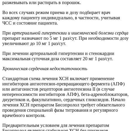
разжевывать или растирать в порошок.
Во всех случаях режим приема и дозу подбирает врач
каждому пациенту индивидуально, в частности, учитывая
ЧСС и состояние пациента.
При
артериальной гипертензии и ишемической болезни сердца
препарат назначают по 5 мг 1 раз/сут. При необходимости дозу
увеличивают до 10 мг 1 раз/сут.
При лечении артериальной гипертензии и стенокардии
максимальная суточная доза составляет 20 мг 1 раз/сут.
Хроническая сердечная недостаточность
Стандартная схема лечения ХСН включает применение
ингибиторов ангиотензин-превращающего фермента (АПФ)
или антагонистов рецепторов ангиотензина II (в случае
непереносимости ингибиторов АПФ), бета-адреноблокаторов,
диуретиков и, факультативно, сердечных гликозидов. Начало
лечения ХСН препаратом Бисопролол требует обязательного
проведения специальной фазы титрования и регулярного
врачебного контроля.
Предварительным условием для лечения препаратом
Бисопролол является стабильная ХСН без признаков