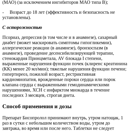
(МАО) (за исключением ингибиторов МАО типа В);
- Возраст до 18 лет (эффективность и безопасность не
установлены).
С осторожностью
Псориаз, депрессия (в том числе и в анамнезе), сахарный
диабет (может маскировать симптомы гипогликемии),
аллергические реакции (в анамнезе), бронхоспазм (в
анамнезе), проведение десенсибилизирующей терапии,
стенокардия Принцметала, AV блокада I степени,
выраженные нарушения функции почек (клиренс креатинина
(КК) менее 20 мл/мин); тяжелые нарушения функции печени;
гипертиреоз, пожилой возраст, рестриктивная
кардиомиопатия, врожденные пороки сердца или порок
клапана сердца с выраженными гемодинамическими
нарушениями, ХСН с инфарктом миокарда в течение
последних 3 месяцев, строгая диета.
Способ применения и дозы
Препарат Бисопролол принимают внутрь, утром натощак, 1
раз в сутки с небольшим количеством воды, утром до
завтрака, во время или после него. Таблетки не следует