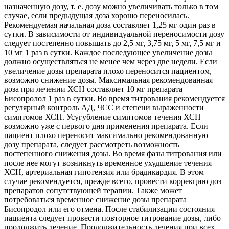
назначенную дозу, т. е. дозу можно увеличивать только в том
случае, если предыдущая доза хорошо переносилась.
Рекомендуемая начальная доза составляет 1,25 мг один раз в
сутки. В зависимости от индивидуальной переносимости дозу
следует постепенно повышать до 2,5 мг, 3,75 мг, 5 мг, 7,5 мг и
10 мг 1 раз в сутки. Каждое последующее увеличение дозы
должно осуществляться не менее чем через две недели. Если
увеличение дозы препарата плохо переносится пациентом,
возможно снижение дозы. Максимальная рекомендованная
доза при лечении ХСН составляет 10 мг препарата
Бисопролол 1 раз в сутки. Bo время титрования рекомендуется
регулярный контроль АД, ЧСС и степени выраженности
симптомов ХСН. Усугубление симптомов течения ХСН
возможно уже с первого дня применения препарата. Если
пациент плохо переносит максимально рекомендованную
дозу препарата, следует рассмотреть возможность
постепенного снижения дозы. Во время фазы титрования или
после нее могут возникнуть временное ухудшение течения
ХСН, артериальная гипотензия или брадикардия. В этом
случае рекомендуется, прежде всего, провести коррекцию доз
препаратов сопутствующей терапии. Также может
потребоваться временное снижение дозы препарата
Бисопродол или его отмена. После стабилизации состояния
пациента следует провести повторное титрование дозы, либо
продолжить лечение. Продолжительность лечения при всех