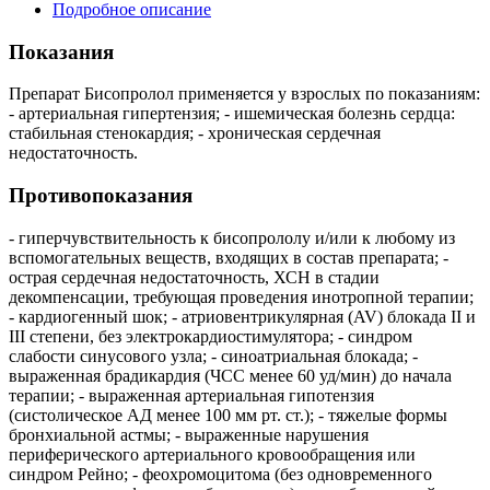
Подробное описание
Показания
Препарат Бисопролол применяется у взрослых по показаниям:
- артериальная гипертензия; - ишемическая болезнь сердца:
стабильная стенокардия; - хроническая сердечная
недостаточность.
Противопоказания
- гиперчувствительность к бисопрололу и/или к любому из
вспомогательных веществ, входящих в состав препарата; -
острая сердечная недостаточность, ХСН в стадии
декомпенсации, требующая проведения инотропной терапии;
- кардиогенный шок; - атриовентрикулярная (AV) блокада II и
III степени, без электрокардиостимулятора; - синдром
слабости синусового узла; - синоатриальная блокада; -
выраженная брадикардия (ЧСС менее 60 уд/мин) до начала
терапии; - выраженная артериальная гипотензия
(систолическое АД менее 100 мм рт. ст.); - тяжелые формы
бронхиальной астмы; - выраженные нарушения
периферического артериального кровообращения или
синдром Рейно; - феохромоцитома (без одновременного