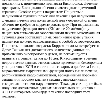
показаниях к применению препарата Бисопролол: Лечение
препаратом Бисопролол обычно является долговременной
терапией. Особые группы пациентов: Пациенты с
нарушением функции почек или печени: При нарушении
функции печени или почек легкой или умеренной степени
обычно не требуется корректировать дозу. При выраженных
нарушениях функции почек (КК менее 20 мл/мин) и у
пациентов с тяжелыми заболеваниями печени максимальная
суточная доза составляет 10 мг. Увеличение дозы у таких
пациентов должно осуществляться с особой осторожностью.
Пациенты пожилого возраста: Коррекция дозы не требуется.
Дети: Так как нет достаточного количества данных по
применению бисопролола у детей, не рекомендуется
назначать препарат детям до 18 лет. К настоящему времени
недостаточно данных относительно применения бисопролола
у пациентов с ХСН в сочетании с сахарным диабетом I типа,
выраженными нарушениями функции почек и/или печени,
рестриктивной кардиомиопатией, врожденными пороками
сердца или пороком клапана сердца с выраженными
гемодинамическими нарушениями. Также до сих пор не было
получено достаточных данных относительно пациентов с
ХCH с инфарктом миокарда в течение последних трех
месяцев.