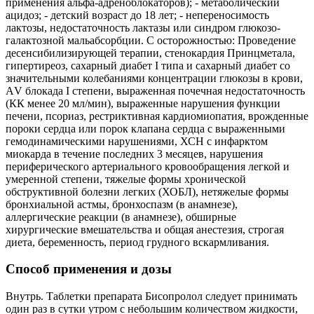
применения альфа-адреноблокаторов); - метаболический
ацидоз; - детский возраст до 18 лет; - непереносимость
лактозы, недостаточность лактазы или синдром глюкозо-
галактозной мальабсорбции. С осторожностью: Проведение
десенсибилизирующей терапии, стенокардия Принцметала,
гипертиреоз, сахарный диабет І типа и сахарный диабет со
значительными колебаниями концентрации глюкозы в крови,
АV блокада І степени, выраженная почечная недостаточность
(КК менее 20 мл/мин), выраженные нарушения функции
печени, псориаз, рестриктивная кардиомиопатия, врожденные
пороки сердца или порок клапана сердца с выраженными
гемодинамическими нарушениями, ХСН с инфарктом
миокарда в течение последних 3 месяцев, нарушения
периферического артериального кровообращения легкой и
умеренной степени, тяжелые формы хронической
обструктивной болезни легких (ХОБЛ), нетяжелые формы
бронхиальной астмы, бронхоспазм (в анамнезе),
аллергические реакции (в анамнезе), обширные
хирургические вмешательства и общая анестезия, строгая
диета, беременность, период грудного вскармливания.
Способ применения и дозы
Внутрь. Таблетки препарата Бисопролол следует принимать
один раз в сутки утром с небольшим количеством жидкости,