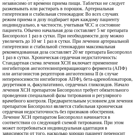
независимо от времени приема пищи. Таблетки не следует
разжевывать или растирать в порошок. Артериальная
гипертензия и стабильная стенокардия: Во всех случаях
режим приема и дозу подбирает врач каждому пациенту
индивидуально, в частности, учитывая ЧСС и состояние
пациента. Обычно начальная доза составляет 5 мг препарата
Бисопролол 1 раз в сутки. При необходимости дозу можно
увеличить до 10 мг 1 раз в сутки. При лечении артериальной
гипертензии и стабильной стенокардии максимальная
рекомендованная доза составляет 20 мг препарата Бисопролол
1 раз в сутки. Хроническая сердечная недостаточность:
Стандартная схема лечения ХСН включает применение
ингибиторов ангиотензинпревращающего фермента (АПФ)
или антагонистов рецепторов ангиотензина II (в случае
непереносимости ингибиторов АПФ), бета-адреноблокаторов,
диуретиков и, факультативно, сердечных гликозидов. Начало
лечения ХСН препаратом Бисопролол требует обязательного
проведения специальной фазы титрования и регулярного
врачебного контроля. Предварительным условием для лечения
препаратом Бисопролол является стабильная хроническая
сердечная недостаточность без признаков обострения.
Лечение ХСН препаратом Бисопролол начинается в
соответствии со следующей схемой титрования. При этом
может потребоваться индивидуальная адаптация в
зависимости от того, насколько хорошо пациент переносит