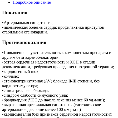
Подробное описание
Показания
•Артериальная гипертензия;
•ишемическая болезнь сердца: профилактика приступов
стабильной стенокардии.
Противопоказания
•Повышенная чувствительность к компонентам препарата и
другим бета-адреноблокаторам;
•острая сердечная недостаточность и ХСН в стадии
декомпенсации, требующая проведения инотропной терапии;
•кардиогенный шок;
•коллапс;
•атриовентрикулярная (AV) блокада II-III степени, без
кардиостимулятора;
•синоатриальная блокада;
•синдром слабости синусового узла;
•брадикардия (ЧСС до начала лечения менее 60 уд./мин);
•выраженная артериальная гипотензия (систолическое
артериальное давление менее 100 мм рт.ст.)
•кардиомегалия (без признаков сердечной недостаточности);