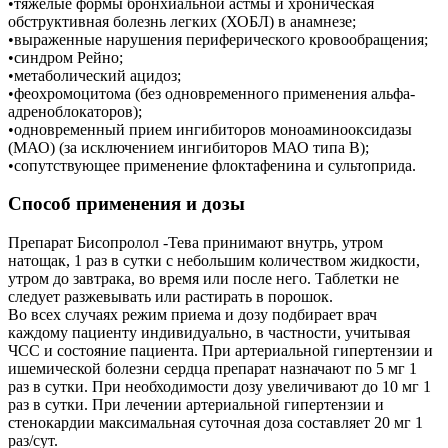
•тяжелые формы бронхиальной астмы и хроническая
обструктивная болезнь легких (ХОБЛ) в анамнезе;
•выраженные нарушения периферического кровообращения;
•синдром Рейно;
•метаболический ацидоз;
•феохромоцитома (без одновременного применения альфа-
адреноблокаторов);
•одновременный прием ингибиторов моноаминооксидазы
(МАО) (за исключением ингибиторов МАО типа В);
•сопутствующее применение флоктафенина и сультоприда.
Способ применения и дозы
Препарат Бисопролол -Тева принимают внутрь, утром
натощак, 1 раз в сутки с небольшим количеством жидкости,
утром до завтрака, во время или после него. Таблетки не
следует разжевывать или растирать в порошок.
Во всех случаях режим приема и дозу подбирает врач
каждому пациенту индивидуально, в частности, учитывая
ЧСС и состояние пациента. При артериальной гипертензии и
ишемической болезни сердца препарат назначают по 5 мг 1
раз в сутки. При необходимости дозу увеличивают до 10 мг 1
раз в сутки. При лечении артериальной гипертензии и
стенокардии максимальная суточная доза составляет 20 мг 1
раз/сут.