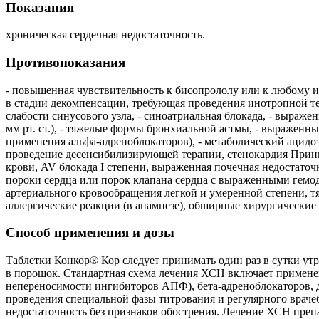
Показания
хроническая сердечная недостаточность.
Противопоказания
- повышенная чувствительность к бисопрололу или к любому из 
в стадии декомпенсации, требующая проведения инотропной тера
слабости синусового узла, - синоатриальная блокада, - выраже
мм рт. ст.), - тяжелые формы бронхиальной астмы, - выражен
применения альфа-адреноблокаторов), - метаболический ацидоз
проведение десенсибилизирующей терапии, стенокардия Принцм
крови, AV блокада I степени, выраженная почечная недостато
пороки сердца или порок клапана сердца с выраженными гемо
артериального кровообращения легкой и умеренной степени, т
аллергические реакции (в анамнезе), обширные хирургические 
Способ применения и дозы
Таблетки Конкор® Кор следует принимать один раз в сутки ут
в порошок. Стандартная схема лечения ХСН включает примене
непереносимости ингибиторов АПФ), бета-адреноблокаторов, д
проведения специальной фазы титрования и регулярного враче
недостаточность без признаков обострения. Лечение ХСН преп