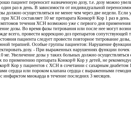
рошо пациент переносит назначенную дозу, т.е. дозу можно увел
 один раз в день. В зависимости от индивидуальной переносимост
озы должно осуществляться не менее чем через две недели. Если
при ХСН составляет 10 мг препарата Конкор® Кор 1 раз в день.
мптомов течения ХСН возможно уже с первого дня применения 
ние дозы. Во время фазы титрования или после нее могут возн
режде всего, провести коррекцию доз препаратов сопутствующей
остояния пациента следует провести повторное титрование дозы
енной терапией. Особые группы пациентов: Нарушение функции
ректировать дозу. - При выраженных нарушениях функции почек 
 10 мг. Увеличение дозы у таких больных должно осуществлятьс
ых по применению препарата Конкор® Кор у детей, не рекомендуе
кор® Кор у пациентов с ХСН в сочетании с сахарным диабетом
ами сердца или пороком клапана сердца с выраженными гемоди
 инфарктом миокарда в течение последних 3 месяцев.