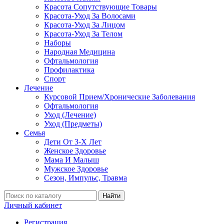
Красота Сопутствующие Товары
Красота-Уход За Волосами
Красота-Уход За Лицом
Красота-Уход За Телом
Наборы
Народная Медицина
Офтальмология
Профилактика
Спорт
Лечение
Курсовой Прием/Хронические Заболевания
Офтальмология
Уход (Лечение)
Уход (Предметы)
Семья
Дети От 3-Х Лет
Женское Здоровье
Мама И Малыш
Мужское Здоровье
Сезон, Импульс, Травма
Найти
Личный кабинет
Регистрация