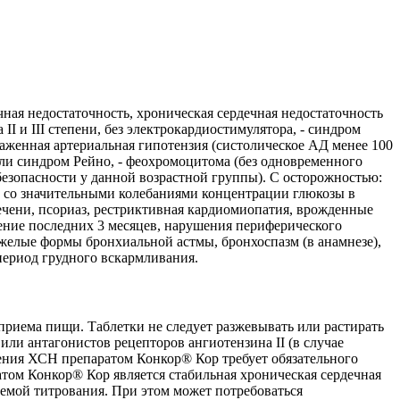
чная недостаточность, хроническая сердечная недостаточность
I и III степени, без электрокардиостимулятора, - синдром
ыраженная артериальная гипотензия (систолическое АД менее 100
ли синдром Рейно, - феохромоцитома (без одновременного
 безопасности у данной возрастной группы). С осторожностью:
т со значительными колебаниями концентрации глюкозы в
ечени, псориаз, рестриктивная кардиомиопатия, врожденные
ние последних 3 месяцев, нарушения периферического
желые формы бронхиальной астмы, бронхоспазм (в анамнезе),
 период грудного вскармливания.
приема пищи. Таблетки не следует разжевывать или растирать
и антагонистов рецепторов ангиотензина II (в случае
чения ХСН препаратом Конкор® Кор требует обязательного
том Конкор® Кор является стабильная хроническая сердечная
хемой титрования. При этом может потребоваться