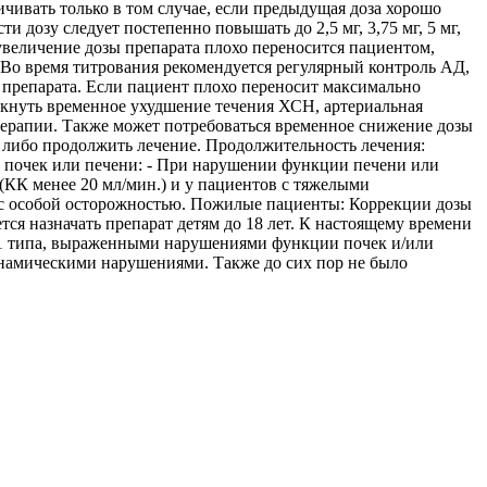
ичивать только в том случае, если предыдущая доза хорошо
и дозу следует постепенно повышать до 2,5 мг, 3,75 мг, 5 мг,
 увеличение дозы препарата плохо переносится пациентом,
 Во время титрования рекомендуется регулярный контроль АД,
препарата. Если пациент плохо переносит максимально
икнуть временное ухудшение течения ХСН, артериальная
 терапии. Также может потребоваться временное снижение дозы
, либо продолжить лечение. Продолжительность лечения:
 почек или печени: - При нарушении функции печени или
(КК менее 20 мл/мин.) и у пациентов с тяжелыми
я с особой осторожностью. Пожилые пациенты: Коррекции дозы
тся назначать препарат детям до 18 лет. К настоящему времени
 1 типа, выраженными нарушениями функции почек и/или
намическими нарушениями. Также до сих пор не было