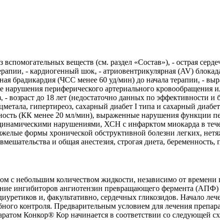
вспомогательных веществ (см. раздел «Состав»), - острая серде
пии, - кардиогенный шок, - атриовентрикулярная (AV) блокада I
нная брадикардия (ЧСС менее 60 уд/мин) до начала терапии, - в
ные нарушения периферического артериального кровообращения и
, - возраст до 18 лет (недостаточно данных по эффективности и
етала, гипертиреоз, сахарный диабет I типа и сахарный диабе
чность (КК менее 20 мл/мин), выраженные нарушения функции п
динамическими нарушениями, ХСН с инфарктом миокарда в тече
яжелые формы хронической обструктивной болезни легких, нетя
вмешательства и общая анестезия, строгая диета, беременность,
ром с небольшим количеством жидкости, независимо от времени 
ние ингибиторов ангиотензин превращающего фермента (АПФ) ил
иуретиков и, факультативно, сердечных гликозидов. Начало ле
бного контроля. Предварительным условием для лечения препара
аратом Конкор® Кор начинается в соответствии со следующей с