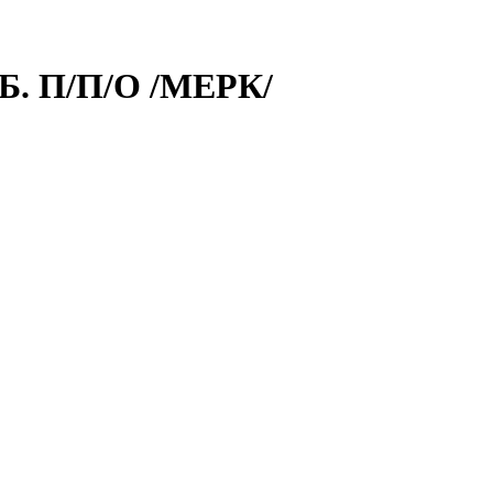
Б. П/П/О /МЕРК/