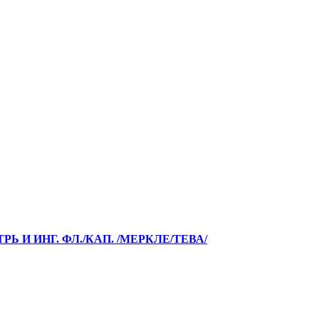
РЬ И ИНГ. ФЛ./КАП. /МЕРКЛЕ/ТЕВА/