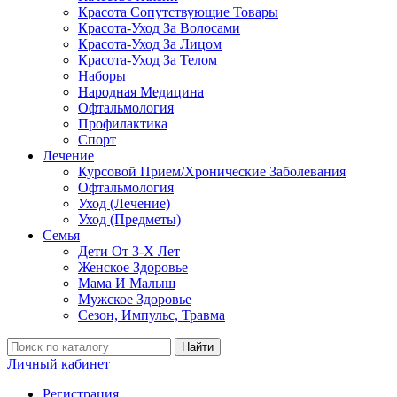
Красота Сопутствующие Товары
Красота-Уход За Волосами
Красота-Уход За Лицом
Красота-Уход За Телом
Наборы
Народная Медицина
Офтальмология
Профилактика
Спорт
Лечение
Курсовой Прием/Хронические Заболевания
Офтальмология
Уход (Лечение)
Уход (Предметы)
Семья
Дети От 3-Х Лет
Женское Здоровье
Мама И Малыш
Мужское Здоровье
Сезон, Импульс, Травма
Найти
Личный кабинет
Регистрация